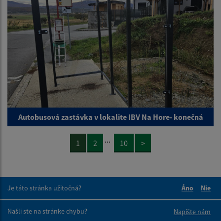
Autobusová zastávka v lokalite IBV Na Hore- konečná
...
1
2
10
>
Je táto stránka užitočná?
Áno
Nie
Boli tieto 
Boli 
Našli ste na stránke chybu?
Napíšte nám