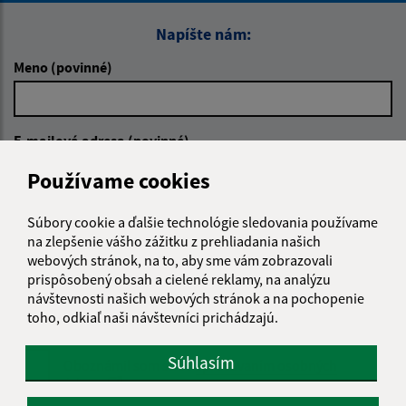
Napíšte nám:
Meno (povinné)
E-mailová adresa (povinné)
Používame cookies
Text vašej správy (povinné)
Súbory cookie a ďalšie technológie sledovania používame
na zlepšenie vášho zážitku z prehliadania našich
webových stránok, na to, aby sme vám zobrazovali
prispôsobený obsah a cielené reklamy, na analýzu
návštevnosti našich webových stránok a na pochopenie
toho, odkiaľ naši návštevníci prichádzajú.
Súhlasím
Oboznámil som sa so
spracúvaním osobných
údajov