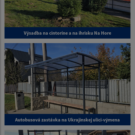
Výsadba na cintoríne a na ihrisku Na Hore
Autobusová zastávka na Ukrajinskej ulici-výmena