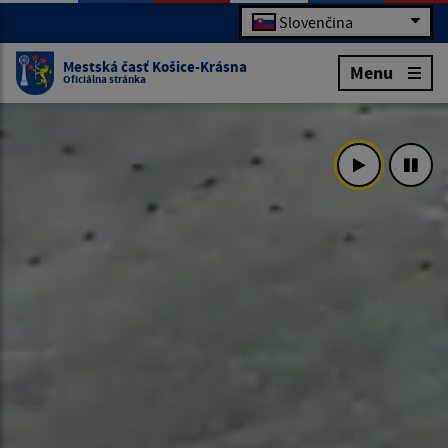
Slovenčina
Mestská časť Košice-Krásna
Menu
Oficiálna stránka