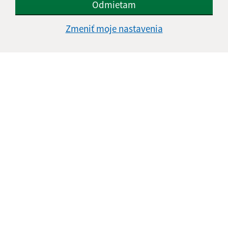
Odmietam
Google reCaptcha Response
Odoslať správu
Zmeniť moje nastavenia
Úradné hodiny:
Deň
Čas doobeda
Čas poobede
Pondelok:
08:00 - 12:00
13:00 - 17:00
Utorok:
08:00 - 12:00
13:00 - 16:00
Streda:
08:00 - 12:00
13:00 - 17:00
Štvrtok:
nestránkový deň
Piatok:
08:00 - 12:00
Obedňajšia prestávka:
12:00 - 13:00
Kontakt:
Miestny úrad Mestská časť Košice-Krásna