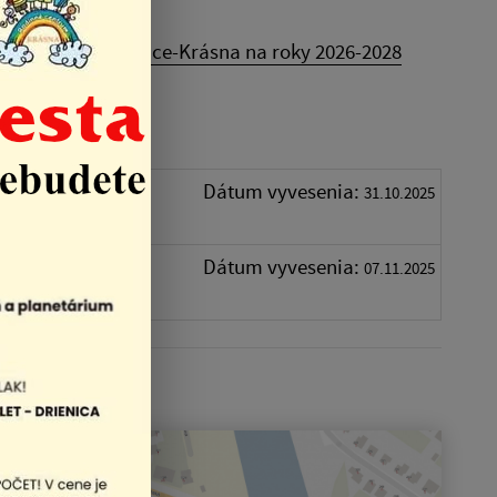
stskej časti Košice-Krásna na roky 2026-2028
028
Dátum vyvesenia:
| PDF |
31.10.2025
028-
Dátum vyvesenia:
07.11.2025