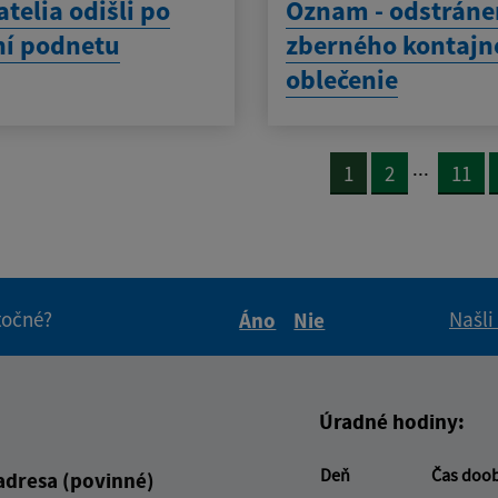
telia odišli po
Oznam - odstráne
ní podnetu
zberného kontajn
oblečenie
...
1
2
11
itočné?
Našli
Áno
Nie
Boli tieto informácie pre 
Boli tieto informáci
Úradné hodiny:
Deň
Čas doo
adresa (povinné)