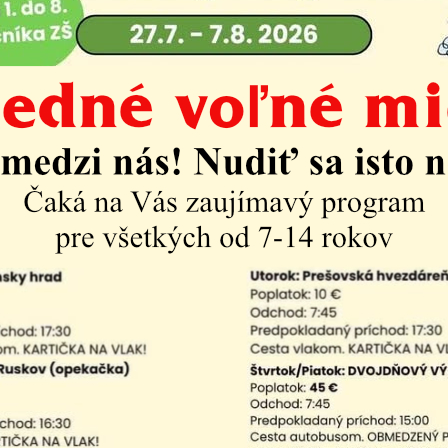
Život v mestskej časti
Aktuality
Návrh rozpočtu me
2025
h rozpočtu mestskej časti Košice-Krásna na roky 2026-2
h rozpočtu mestskej časti Košice-Krásna na roky 2026-2
časť
| PDF | 0.39 Mb
am aktualít: