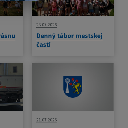
23.07.2026
rásnu
Denný tábor mestskej
časti
21.07.2026