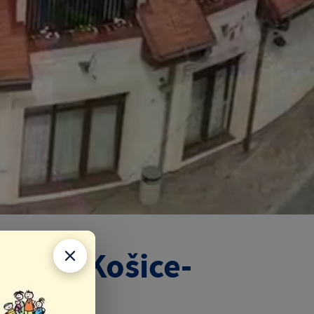
časti Košice-
8