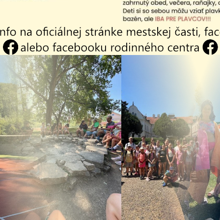
26
04.08.2026
 - Vakcinácia
Vyhlásenie času
a mačiek
zvýšeného
.2026
nebezpečenstva a
vzniku požiaru