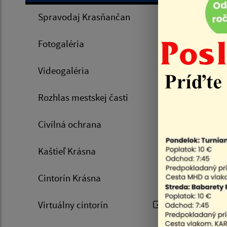
Spravodaj Krasňančan
Úvod
Fotogaléria
31.10.
Videogaléria
Návr
Rozhlas mestskej časti
2.94 Mb
Návr
Civilná ochrana
popisná 
Kaštieľ Krásna
Zozn
Cintorín Krásna
Virtuálny cintorín