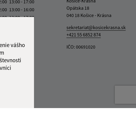
Košice-Krásna
2:00
13:00 - 17:00
Opátska 18
2:00
13:00 - 16:00
040 18 Košice - Krásna
2:00
13:00 - 17:00
ový deň
sekretariat@kosicekrasna.sk
2:00
+421 55 6852 874
ka:
12:00 - 13:00
enie vášho
IČO: 00691020
ám
števnosti
vníci