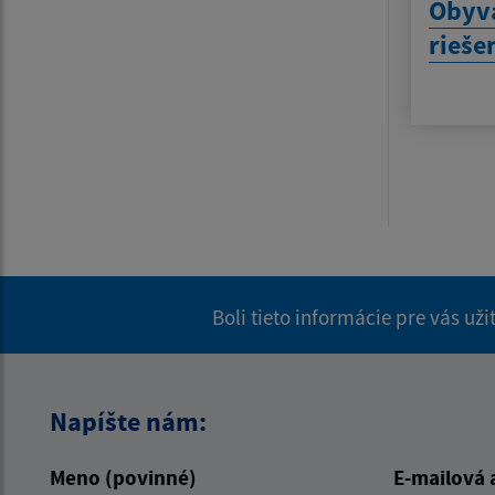
Obyva
rieše
Boli tieto informácie pre vás už
Napíšte nám:
Meno (povinné)
E-mailová 