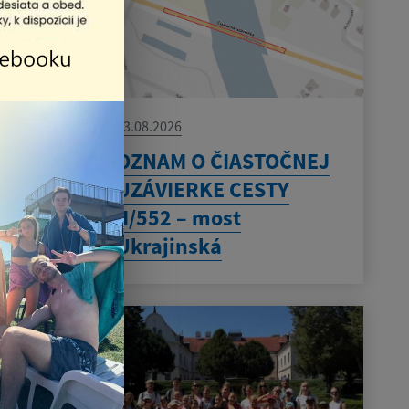
03.08.2026
OZNAM O ČIASTOČNEJ
UZÁVIERKE CESTY
II/552 – most
Ukrajinská