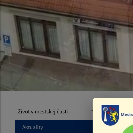
Náv
Život v mestskej časti
Krá
Aktuality