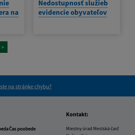
nie
Nedostupnosť služieb
era na
evidencie obyvateľov
>
 ste na stránke chybu?
vás užitočné?
e pre vás užitočné?
Kontakt:
Miestny úrad Mestská časť
beda
Čas poobede