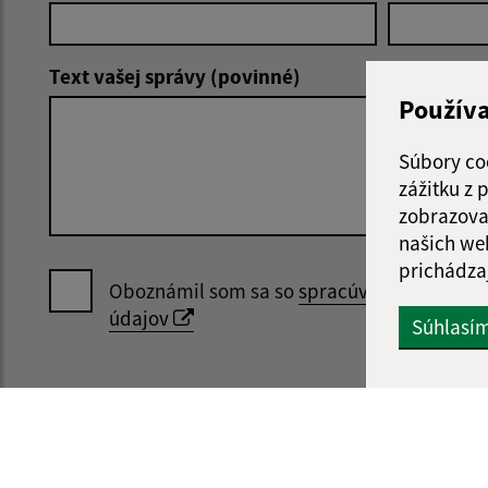
Text vašej správy (povinné)
Použív
Súbory co
zážitku z
zobrazova
našich we
prichádza
Oboznámil som sa so
spracúvaním osobný
údajov
Súhlasí