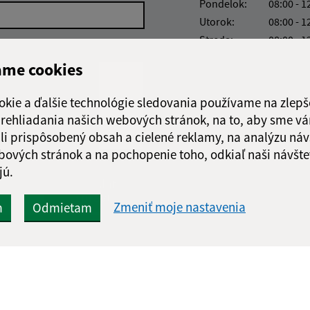
Pondelok:
08:00 - 1
Utorok:
08:00 - 1
Streda:
08:00 - 1
Štvrtok:
nestránk
ame cookies
Piatok:
08:00 - 1
Obedňajšia prestáv
okie a ďalšie technológie sledovania používame na zlepš
 prehliadania našich webových stránok, na to, aby sme v
li prispôsobený obsah a cielené reklamy, na analýzu náv
bových stránok a na pochopenie toho, odkiaľ naši návšte
jú.
Google reCaptcha Response
Odoslať
ch
správu
Zmeniť moje nastavenia
m
Odmietam