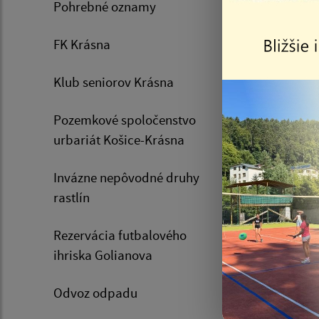
Pohrebné oznamy
FK Krásna
Klub seniorov Krásna
06.08.20
Pozemkové spoločenstvo
Oznam
urbariát Košice-Krásna
psov 
08.08
Invázne nepôvodné druhy
rastlín
Rezervácia futbalového
ihriska Golianova
Odvoz odpadu