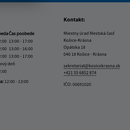
vás užitočné?
e pre vás užitočné?
Kontakt:
Miestny úrad Mestská časť
beda
Čas poobede
Košice-Krásna
2:00
13:00 - 17:00
Opátska 18
2:00
13:00 - 16:00
040 18 Košice - Krásna
2:00
13:00 - 17:00
ový deň
sekretariat@kosicekrasna.sk
2:00
+421 55 6852 874
ka:
12:00 - 13:00
IČO: 00691020