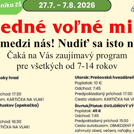
by a referendá
Mestská časť
Voľby a referendá
2026
ndum 2026
do Európskeho parlamentu 2024
prezidenta Slovenskej republiky 2024