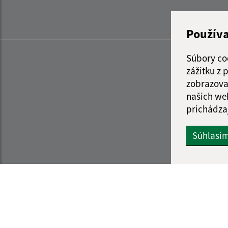
Použív
Súbory co
zážitku z
zobrazova
našich we
prichádza
Súhlasí
Informácie o stránke:
Navigácia: