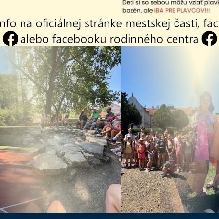
do Národnej rady SR 2023
ndum 2023
do orgánov samosprávy krajov 2022
do orgánov samosprávy obce 2022
itočné?
Našli
Áno
Nie