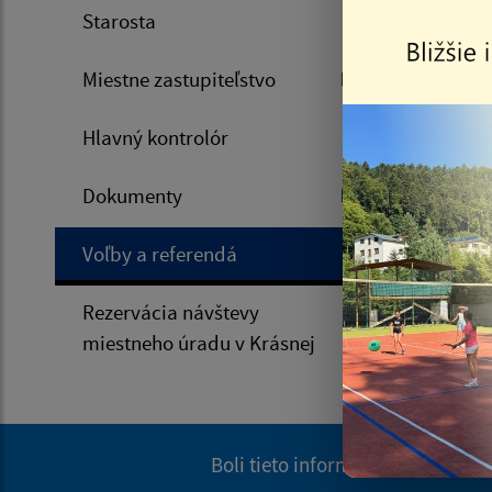
Starosta
Voľby 
Miestne zastupiteľstvo
Refere
Hlavný kontrolór
Dokumenty
Voľby 
Voľby a referendá
Voľby 
Rezervácia návštevy
miestneho úradu v Krásnej
Boli tieto informácie pre vás už