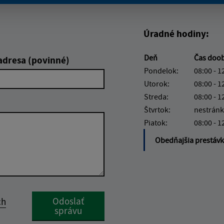
Boli tieto informácie pre 
Boli tieto informáci
Úradné hodiny:
Deň
Čas doo
adresa (povinné)
Pondelok:
08:00 - 1
Utorok:
08:00 - 1
Streda:
08:00 - 1
Štvrtok:
nestránk
Piatok:
08:00 - 1
Obedňajšia prestáv
Google reCaptcha Response
Odoslať
ch
správu