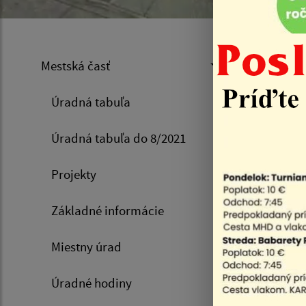
Voľ
Mestská časť
Úradná tabuľa
Úvod
Úradná tabuľa do 8/2021
Voľby 
Projekty
Základné informácie
Refere
Miestny úrad
Voľby 
Úradné hodiny
Voľby 