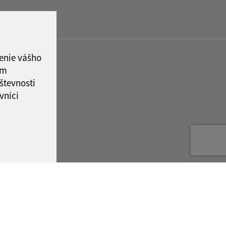
enie vášho
ám
števnosti
vníci
ované:
Správca obsahu: