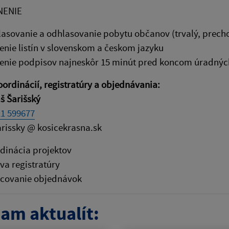
ENIE
lasovanie a odhlasovanie pobytu občanov (trvalý, prech
enie listín v slovenskom a českom jazyku
enie podpisov najneskôr 15 minút pred koncom úradnýc
oordinácií, registratúry a objednávania:
š Šarišský
1 599677
arissky @ kosicekrasna.sk
dinácia projektov
va registratúry
covanie objednávok
am aktualít: