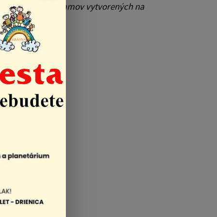
špeciálnych programov vytvorených na