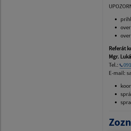
UPOZORN
prih
over
over
Referát k
Mgr. Luká
Tel.:
091
E-mail: s
koor
sprá
spra
Zozn