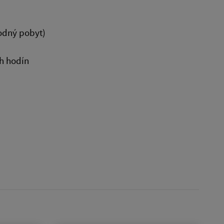
odný pobyt)
h hodín