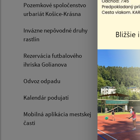
Pozemkové spoločenstvo
orga
urbariát Košice-Krásna
mas
vere
Invázne nepôvodné druhy
Referát v
rastlín
Ing. Alen
Tel.:
055
Rezervácia futbalového
E-mail: b
ihriska Golianova
zast
Odvoz odpadu
stav
v rá
Kalendár podujatí
por
zabe
Mobilná aplikácia mestskej
prij
časti
Správa ci