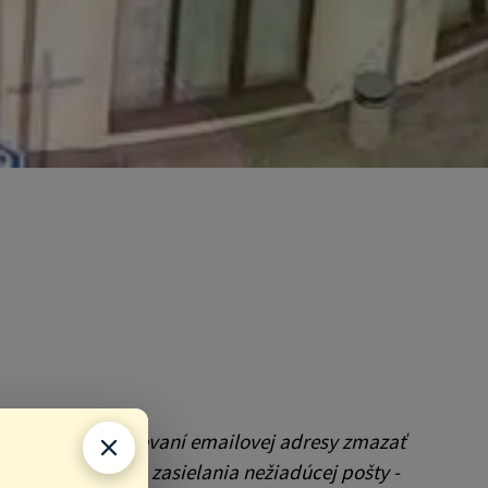
trebné po skopírovaní emailovej adresy zmazať
 je obmedzenie zasielania nežiadúcej pošty -