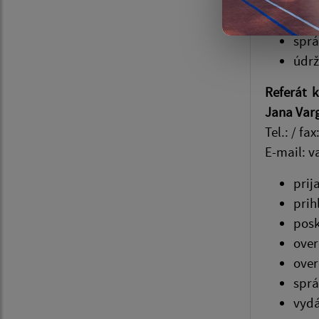
Mikuláš 
sprá
údrž
Referát k
Jana Var
Tel.: / fax
E-mail: v
prij
prih
posk
over
over
sprá
vydá