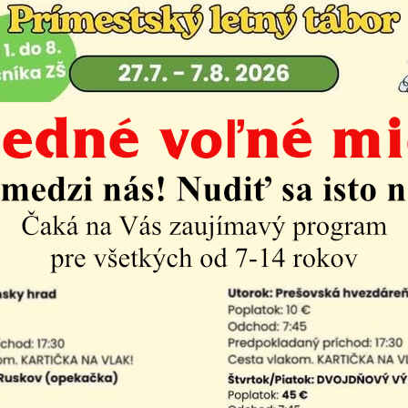
 tieto adresy z internetu prostredníctvom spambotov (
nie spamu).
ka miestneho úradu
riela Šimonovičová
simonovicova @ kosicekrasna.sk
8 333 787
ntrolór
tlana Pavlíková PhD.
ontrolor @ kosicekrasna.sk
átu starostu, referát VO a projektov:
sa Ferková
:
055/6852 874
,
erkova @ kosicekrasna.sk
ekretariat @ kosicekrasna.sk