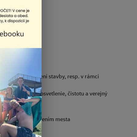
onania o umiestnení stavby, resp. v rámci
kácií, verejné osvetlenie, čistotu a verejný
konom alebo nariadením mesta