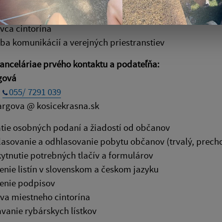
Cúr
vca cintorína
ba komunikácií a verejných priestranstiev
anceláriae prvého kontaktu a podateľňa:
gová
:
055/ 7291 039
argova @ kosicekrasna.sk
atie osobných podaní a žiadostí od občanov
lasovanie a odhlasovanie pobytu občanov (trvalý, prech
ytnutie potrebných tlačív a formulárov
enie listín v slovenskom a českom jazyku
enie podpisov
va miestneho cintorína
vanie rybárskych lístkov