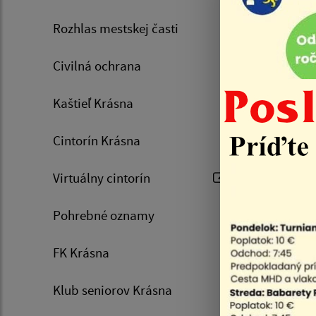
spamu na
Rozhlas mestskej časti
generova
Prednost
Civilná ochrana
Ing. Gab
E-mail: 
Kaštieľ Krásna
Tel.:
091
Cintorín Krásna
Hlavný ko
JUDr. Sve
Virtuálny cintorín
E-mail: k
Pohrebné oznamy
Sekretari
Mgr. Deni
FK Krásna
Tel. / fax 
E.mail: f
Klub seniorov Krásna
E-mail: s