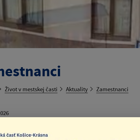
estnanci
Život v mestskej časti
Aktuality
Zamestnanci
2026
ektné doručenie mailu na uvedené emailové adresy je po
pred a po symbole @. Dôvodom úpravy emailových adries