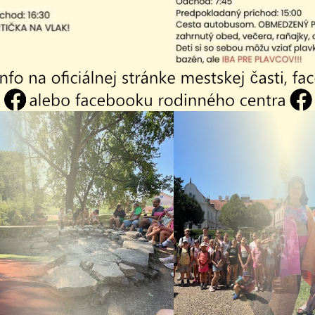
nizácia práce sekretariátu starostu
mediálna komunikácia
jné obstarávanie
ýstavby a civilnej ochrany:
a Burinská
/7299 740
/
0914 649 777
urinska @ kosicekrasna.sk
upuje mestskú časť a háji miestne záujmy ako účastník k
ebného konania
mci kompetencií mestskej časti zabezpečuje údržbu komuni
iadok
zpečuje údržbu majetku a zariadení mestskej časti
ímanie ohlásenia o umiestnení odpadu v rozpore so zá
ntorína a údržby verejných priestranstiev :