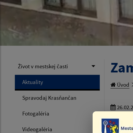
Zam
Život v mestskej časti
Aktuality
Úvod
Spravodaj Krasňančan
26.02.
Fotogaléria
* Pre kor
medzery 
Videogaléria