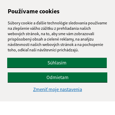
Meno (povinné)
Používame cookies
E-mailová adresa (povinné)
Súbory cookie a ďalšie technológie sledovania používame
na zlepšenie vášho zážitku z prehliadania našich
webových stránok, na to, aby sme vám zobrazovali
prispôsobený obsah a cielené reklamy, na analýzu
Text vašej správy (povinné)
návštevnosti našich webových stránok a na pochopenie
toho, odkiaľ naši návštevníci prichádzajú.
Súhlasím
Odmietam
Oboznámil som sa so
spracúvaním osobných
Zmeniť moje nastavenia
údajov
Google reCaptcha Response
Odoslať správu