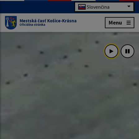
Slovenčina
Mestská časť Košice-Krásna
Menu
Oficiálna stránka