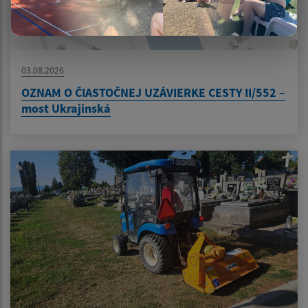
03.08.2026
OZNAM O ČIASTOČNEJ UZÁVIERKE CESTY II/552 –
most Ukrajinská