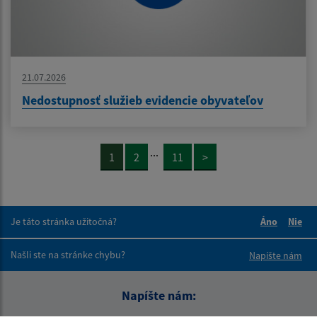
21.07.2026
Nedostupnosť služieb evidencie obyvateľov
...
1
2
11
>
Je táto stránka užitočná?
Áno
Nie
Boli tieto 
Boli 
Našli ste na stránke chybu?
Napíšte nám
Napíšte nám: