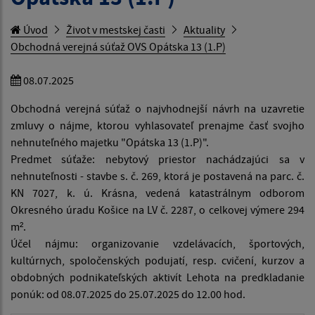
Úvod
Život v mestskej časti
Aktuality
Obchodná verejná súťaž OVS Opátska 13 (1.P)
08.07.2025
Obchodná verejná súťaž o najvhodnejší návrh na uzavretie
zmluvy o nájme, ktorou vyhlasovateľ prenajme časť svojho
nehnuteľného majetku "Opátska 13 (1.P)".
Predmet súťaže: nebytový priestor nachádzajúci sa v
nehnuteľnosti - stavbe s. č. 269, ktorá je postavená na parc. č.
KN 7027, k. ú. Krásna, vedená katastrálnym odborom
Okresného úradu Košice na LV č. 2287, o celkovej výmere 294
m².
Účel nájmu: organizovanie vzdelávacích, športových,
kultúrnych, spoločenských podujatí, resp. cvičení, kurzov a
obdobných podnikateľských aktivít Lehota na predkladanie
ponúk: od 08.07.2025 do 25.07.2025 do 12.00 hod.