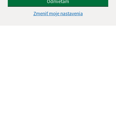
Odmietam
Zmeniť moje nastavenia
Oboznámil som sa so
spracúvaním osobných
údajov
Google reCaptcha Response
Odoslať správu
Úradné hodiny:
Deň
Čas doobeda
Čas poobede
Pondelok:
08:00 - 12:00
13:00 - 17:00
Utorok:
08:00 - 12:00
13:00 - 16:00
Streda:
08:00 - 12:00
13:00 - 17:00
Štvrtok:
nestránkový deň
Piatok:
08:00 - 12:00