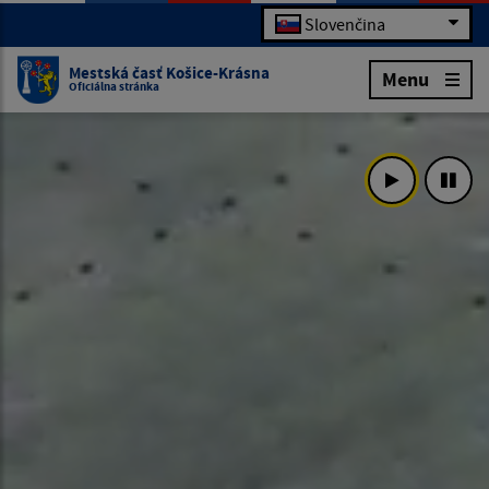
Slovenčina
Mestská časť Košice-Krásna
Menu
Oficiálna stránka