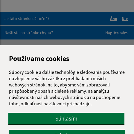
Je táto stránka užitočná?
Áno
Nie
Boli tieto 
Boli 
Našli ste na stránke chybu?
Napíšte nám
Napíšte nám:
Používame cookies
Meno (povinné)
Súbory cookie a ďalšie technológie sledovania používame
na zlepšenie vášho zážitku z prehliadania našich
webových stránok, na to, aby sme vám zobrazovali
E-mailová adresa (povinné)
prispôsobený obsah a cielené reklamy, na analýzu
návštevnosti našich webových stránok a na pochopenie
toho, odkiaľ naši návštevníci prichádzajú.
Text vašej správy (povinné)
Súhlasím