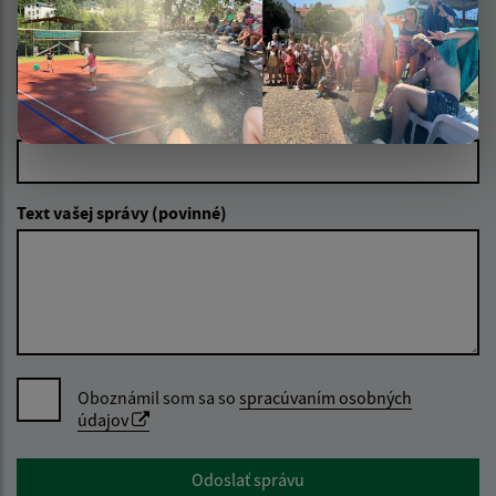
Meno (povinné)
E-mailová adresa (povinné)
Text vašej správy (povinné)
Oboznámil som sa so
spracúvaním osobných
údajov
Google reCaptcha Response
Odoslať správu