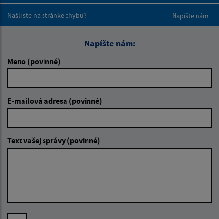
Boli tieto 
Boli 
Našli ste na stránke chybu?
Napíšte nám
Napíšte nám:
Meno (povinné)
E-mailová adresa (povinné)
Text vašej správy (povinné)