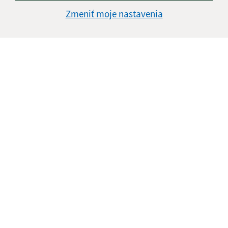
Zmeniť moje nastavenia
Informácie o stránke:
Vyhlásenie o prístupnosti
Autorské práva
Ochrana osobných údajov
Navigácia:
Vytlačiť aktuálnu stránku
Mapa stránok
Cookies
Rýchle odkazy:
Základné informácie
Aktuality