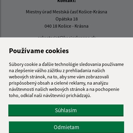
Kontakt:
Miestny úrad Mestská časť Košice-Krásna
Opátska 18
040 18 Košice - Krásna
sekretariat@kosicekrasna.sk
+421 55 6852 874
Používame cookies
IČO: 00691020
Súbory cookie a ďalšie technológie sledovania používame
na zlepšenie vášho zážitku z prehliadania našich
webových stránok, na to, aby sme vám zobrazovali
prispôsobený obsah a cielené reklamy, na analýzu
návštevnosti našich webových stránok a na pochopenie
toho, odkiaľ naši návštevníci prichádzajú.
Súhlasím
Odmietam