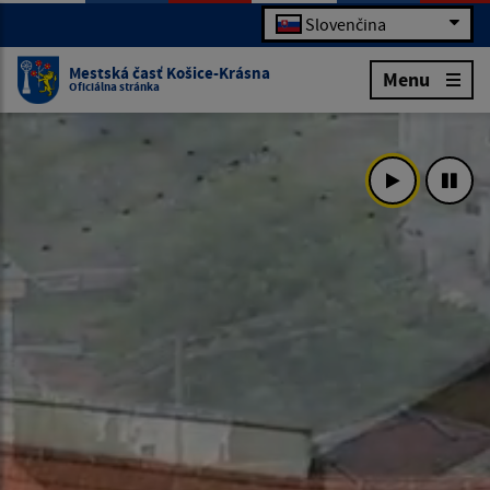
Slovenčina
Mestská časť Košice-Krásna
Menu
Oficiálna stránka