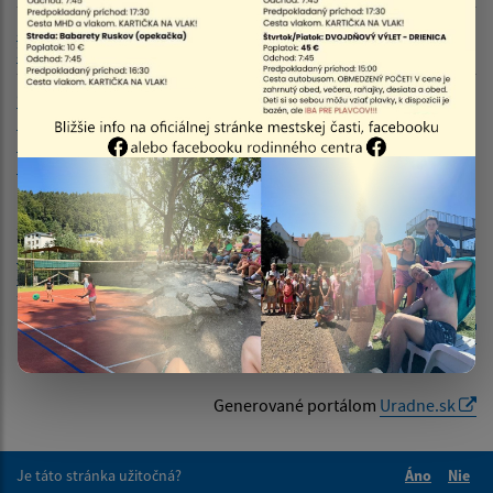
Záverečný účet za rok
Záverečný účet za
13.05.2026
2025
rok 2025
Filtrovať
Reset
Odborné stanovisko
Odborné
27.04.2026
hlavného kontrolóra k
stanovisko
Návrhu 1. zmeny
hlavného
rozpočtu 2026
kontrolóra k
Návrhu 1. zmeny
rozpočtu 2026
Návrh 1. zmena rozpočtu
Návrh 1. zmena
27.04.2026
2026
rozpočtu 2026
RSS
Generované portálom
Uradne.sk
Je táto stránka užitočná?
Áno
Nie