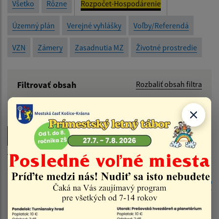
Všetko
Rôzne
Rozpočet-Hospodárenie
Územný plán
Verejné vyhlášky
Voľby/Referendá
VZN
Zámery
Zasadnutia MZ
Životné prostredie
Filtrovať obsah
Rozbaliť obsah filtra
Názov:
Počet položiek na stránke:
Popis:
Výsledky vyhľadávania v
Rozpočet-Hospodárenie
(počet
Dátum zverejnenia od:
dokumentov vyhovujúcich zadaným kritériám: 3)
RSS
Dátum zverejnenia do:
Názov
Popis
Dátum