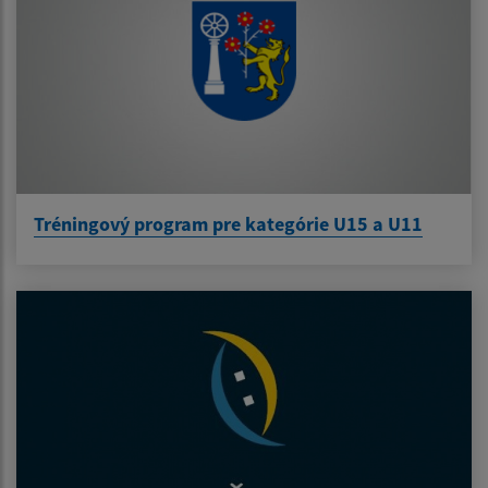
Tréningový program pre kategórie U15 a U11