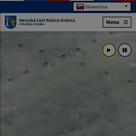
Slovenčina
Mestská časť Košice-Krásna
Menu
Oficiálna stránka