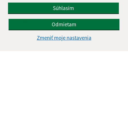
Súhlasím
Oboznámil som sa so
spracúvaním osobných
údajov
Odmietam
Google reCaptcha Response
Odoslať správu
Zmeniť moje nastavenia
Úradné hodiny:
Deň
Čas doobeda
Čas poobede
Pondelok:
08:00 - 12:00
13:00 - 17:00
Utorok:
08:00 - 12:00
13:00 - 16:00
Streda:
08:00 - 12:00
13:00 - 17:00
Štvrtok:
nestránkový deň
Piatok:
08:00 - 12:00
Obedňajšia prestávka:
12:00 - 13:00