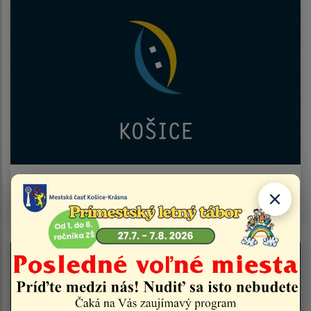
Podpora mládežníckeho futbalu v Krásnej -
poďakovanie mestu Košice