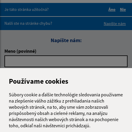
Je táto stránka užitočná?
Áno
Nie
Boli tieto 
Boli 
Našli ste na stránke chybu?
Napíšte nám
Napíšte nám:
Meno (povinné)
E-mailová adresa (povinné)
Používame cookies
Súbory cookie a ďalšie technológie sledovania používame
Text vašej správy (povinné)
na zlepšenie vášho zážitku z prehliadania našich
webových stránok, na to, aby sme vám zobrazovali
prispôsobený obsah a cielené reklamy, na analýzu
návštevnosti našich webových stránok a na pochopenie
toho, odkiaľ naši návštevníci prichádzajú.