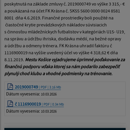
poskytnutá na základe zmluvy č. 2019000749 vo výške 3 315,- €
a poukázaná na účet FK Krásna č. SK55 5600 0000 0024 8581
8001 dňa 4.6.2019. Finančné prostriedky boli použité na
čiastočné krytie prevádzkových nákladov súvisiacich
s činnosťou mládežníckych futbalistov v kategóriách U15- U19,
na správu a údržbu ihriska, dodávku médií, na bežné opravy
a údržbu a odmeny trénera. FK Krásna uhradil faktúru č
1116900019 na vyššie uvedený účel vo výške 4 318,62 € dňa
8.11.2019.
Mestu Košice vyjadrujeme úprimné poďakovanie za
finančnú podporu vďaka ktorej sa nám podarilo zabezpečiť
plynulý chod klubu a vhodné podmienky na trénovanie.
2019000749
| PDF | 3.16 Mb
Dátum vyvesenia:
10.03.2026
č 1116900019
| PDF | 0.34 Mb
Dátum vyvesenia:
10.03.2026