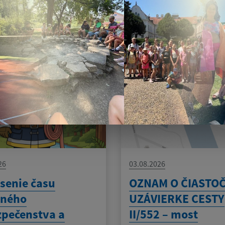
am aktualít:
26
03.08.2026
senie času
OZNAM O ČIASTO
eného
UZÁVIERKE CESTY
pečenstva a
II/552 – most