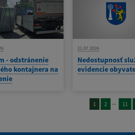
26
21.07.2026
 - odstránenie
Nedostupnosť slu
ého kontajnera na
evidencie obyvat
enie
...
1
2
11