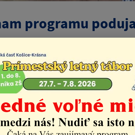
am programu podujat
Život v mestskej časti
Aktuality
Oznam programu 
2026