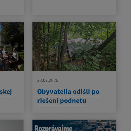
23.07.2026
skej
Obyvatelia odišli po
riešení podnetu