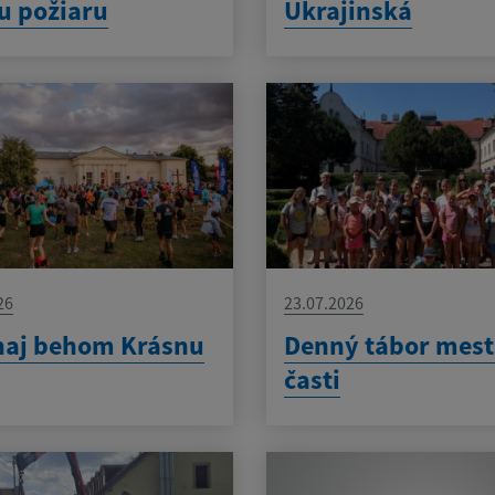
u požiaru
Ukrajinská
26
23.07.2026
naj behom Krásnu
Denný tábor mest
časti