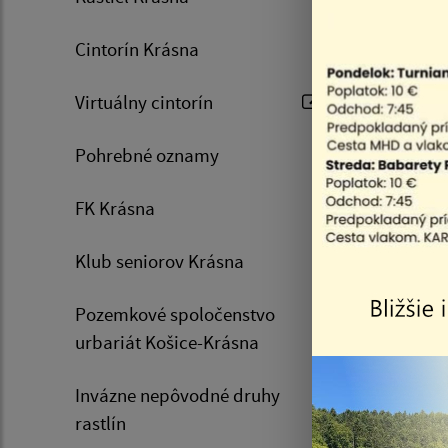
Cintorín Krásna
Virtuálny cintorín
Pohrebné oznamy
FK Krásna
Klub seniorov Krásna
Pozemkové spoločenstvo
urbariát Košice-Krásna
Invázne nepôvodné druhy
rastlín