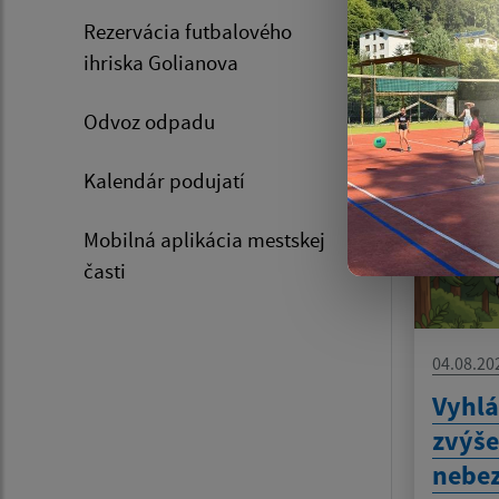
Rezervácia futbalového
ihriska Golianova
Zozn
Odvoz odpadu
Kalendár podujatí
Mobilná aplikácia mestskej
časti
04.08.20
Vyhlá
zvýš
nebez