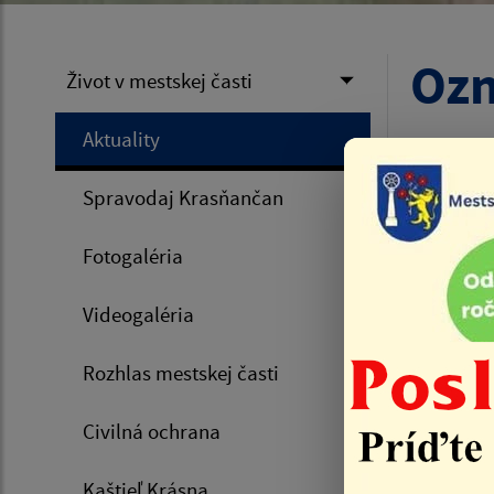
Ozn
Život v mestskej časti
Aktuality
Úvod
Spravodaj Krasňančan
30.06.
Fotogaléria
Videogaléria
Rozhlas mestskej časti
Civilná ochrana
Kaštieľ Krásna