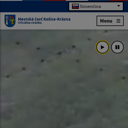
Slovenčina
Mestská časť Košice-Krásna
Menu
Oficiálna stránka