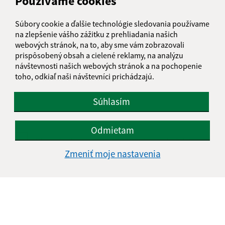
Používame cookies
E-mailová adresa (povinné)
Súbory cookie a ďalšie technológie sledovania používame
na zlepšenie vášho zážitku z prehliadania našich
webových stránok, na to, aby sme vám zobrazovali
prispôsobený obsah a cielené reklamy, na analýzu
Text vašej správy (povinné)
návštevnosti našich webových stránok a na pochopenie
toho, odkiaľ naši návštevníci prichádzajú.
Súhlasím
Odmietam
Oboznámil som sa so
spracúvaním osobných
údajov
Zmeniť moje nastavenia
Google reCaptcha Response
Odoslať správu