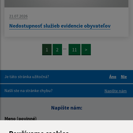
21.07.2026
Nedostupnosť služieb evidencie obyvateľov
...
1
2
11
>
Je táto stránka užitočná?
Áno
Nie
Boli tieto 
Boli 
Našli ste na stránke chybu?
Napíšte nám
Napíšte nám:
Meno (povinné)