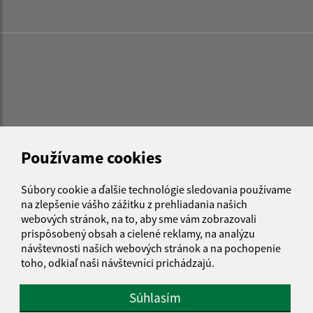
Používame cookies
Súbory cookie a ďalšie technológie sledovania používame
na zlepšenie vášho zážitku z prehliadania našich
webových stránok, na to, aby sme vám zobrazovali
prispôsobený obsah a cielené reklamy, na analýzu
návštevnosti našich webových stránok a na pochopenie
Informácie o stránke:
toho, odkiaľ naši návštevníci prichádzajú.
Vyhlásenie o prístupnosti
Súhlasím
Autorské práva