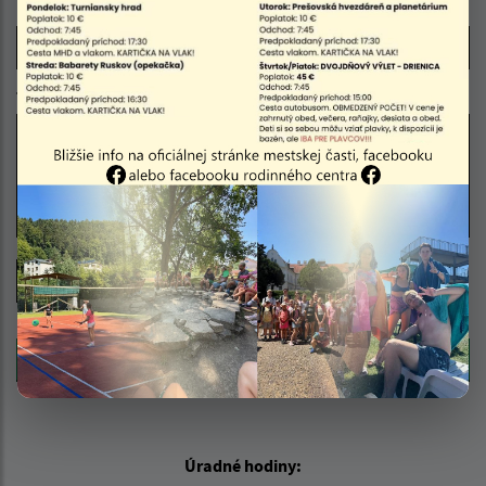
E-mailová adresa (povinné)
Text vašej správy (povinné)
Oboznámil som sa so
spracúvaním osobných
údajov
Google reCaptcha Response
Odoslať správu
Úradné hodiny: