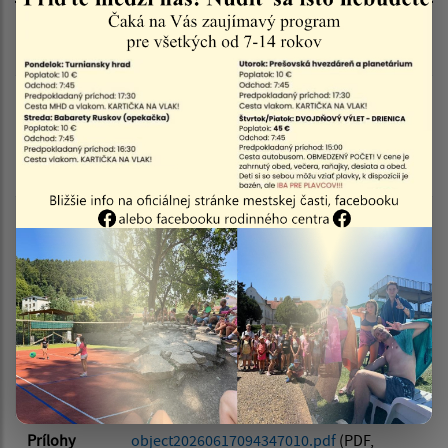
Dátum zverejnenia do:
Názov
Verejná vyhláška - KOLAUDAČNÉ
ROZHODNUTIE
Popis
Filtrovať
Povolenie užívania stavby s názvom
Reset
„Rekonštrukcia VTL plynovodu Krásna nad
Hornádom – Sady nad Torysou, časť
Zdoba“
Typ
Verejné vyhlášky
dokumentu
Doplňujúce
informácie
Dátum
17.06.2026
zverejnenia
Prílohy
object20260617094347010.pdf
(PDF,