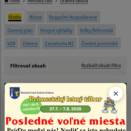
Úvod
Mestská časť
Úradná tabuľa
Všetko
Rôzne
Rozpočet-Hospodárenie
Územný plán
Verejné vyhlášky
Voľby/Referendá
VZN
Zámery
Zasadnutia MZ
Životné prostredie
Filtrovať obsah
Rozbaliť obsah filtra
Názov:
späť
Popis:
Detail úradného dokumentu
Dátum zverejnenia od:
Položka
Informácia