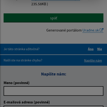
235.58KB )
späť
Generované portálom
Uradne.sk
Je táto stránka užitočná?
Áno
Nie
Boli tieto 
Boli 
Našli ste na stránke chybu?
Napíšte nám
Napíšte nám:
Meno (povinné)
E-mailová adresa (povinné)