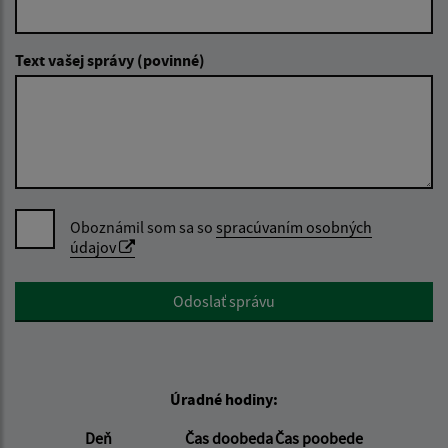
Text vašej správy (povinné)
Oboznámil som sa so
spracúvaním osobných
údajov
Google reCaptcha Response
Odoslať správu
Úradné hodiny:
Deň
Čas doobeda
Čas poobede