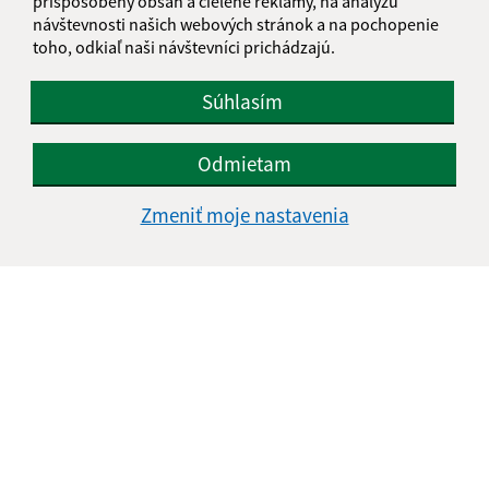
prispôsobený obsah a cielené reklamy, na analýzu
návštevnosti našich webových stránok a na pochopenie
toho, odkiaľ naši návštevníci prichádzajú.
Súhlasím
Odmietam
Zmeniť moje nastavenia
Informácie o stránke:
Vyhlásenie o prístupnosti
Autorské práva
Ochrana osobných údajov