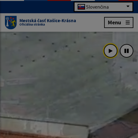
Slovenčina
Mestská časť Košice-Krásna
Menu
Oficiálna stránka