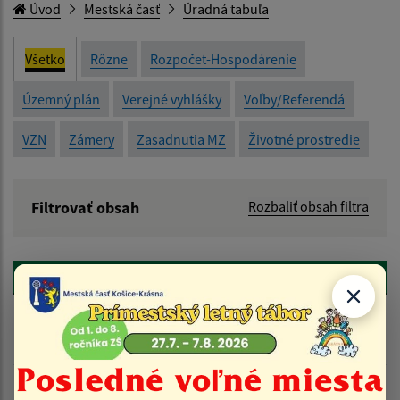
Úvod
Mestská časť
Úradná tabuľa
Všetko
Rôzne
Rozpočet-Hospodárenie
Územný plán
Verejné vyhlášky
Voľby/Referendá
VZN
Zámery
Zasadnutia MZ
Životné prostredie
Filtrovať obsah
Rozbaliť obsah filtra
Názov:
späť
Popis:
Detail úradného dokumentu
Dátum zverejnenia od:
Položka
Informácia