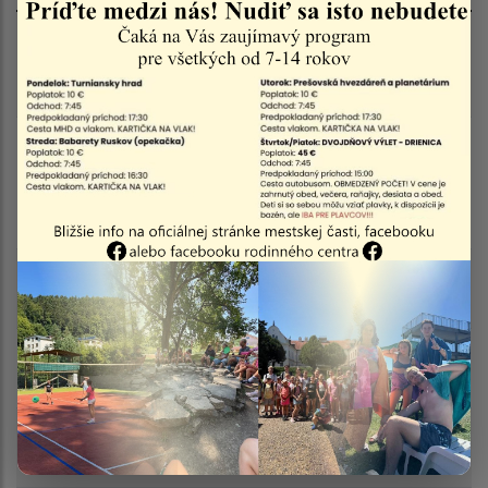
Dátum zverejnenia do:
Názov
Oznámenie o začatí územného konania
verejnou vyhláškou a nariadenie ústneho
pojednávania
Filtrovať
Reset
Popis
Začatie územného konania verejnou
vyhláškou stavby s názvom :„Rezidencia
Pavlova hora - Bytový dom A + B +
infraštruktúra“
Typ
Verejné vyhlášky
dokumentu
Doplňujúce
informácie
Dátum
21.05.2026
zverejnenia