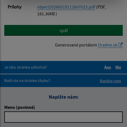
Prílohy
object20260519112607023.pdf
(PDF,
181.36KB )
späť
Generované portálom
Uradne.sk
Je táto stránka užitočná?
Áno
Nie
Boli tieto 
Boli 
Našli ste na stránke chybu?
Napíšte nám
Napíšte nám:
Meno (povinné)