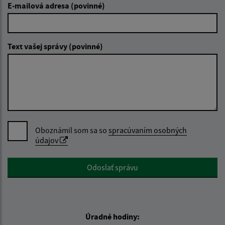
E-mailová adresa (povinné)
Text vašej správy (povinné)
Oboznámil som sa so
spracúvaním osobných
údajov
Google reCaptcha Response
Odoslať správu
Úradné hodiny: