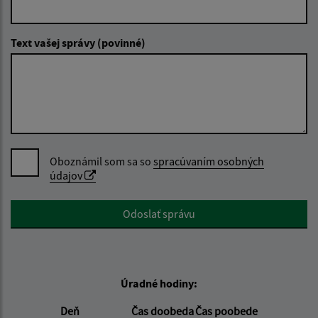
Text vašej správy (povinné)
Oboznámil som sa so
spracúvaním osobných
údajov
Google reCaptcha Response
Odoslať správu
Úradné hodiny:
Deň
Čas doobeda
Čas poobede