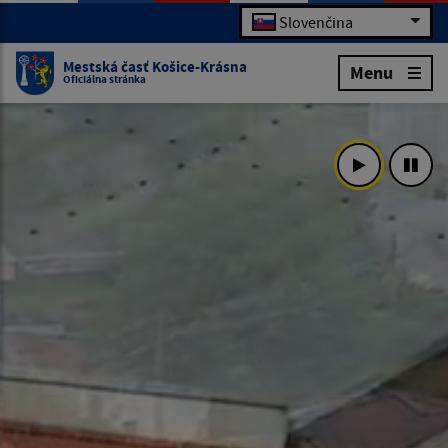
Slovenčina
Mestská časť Košice-Krásna
Menu
Oficiálna stránka