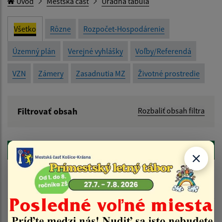
Úvod
Mestská časť
Úradná tabuľa
Všetko
Rôzne
Rozpočet-Hospodárenie
Územný plán
Verejné vyhlášky
Voľby/Referendá
VZN
Zámery
Zasadnutia MZ
Životné prostredie
Filtrovať obsah
Rozbaliť obsah filtra
Názov:
späť
Popis:
Detail úradného dokumentu
Dátum zverejnenia od:
Položka
Informácia