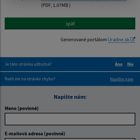
(PDF, 1.07MB )
späť
Generované portálom
Uradne.sk
Je táto stránka užitočná?
Áno
Nie
Boli tieto 
Boli 
Našli ste na stránke chybu?
Napíšte nám
Napíšte nám:
Meno (povinné)
E-mailová adresa (povinné)