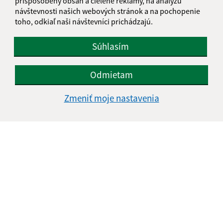
prispôsobený obsah a cielené reklamy, na analýzu
návštevnosti našich webových stránok a na pochopenie
toho, odkiaľ naši návštevníci prichádzajú.
Súhlasím
Odmietam
Zmeniť moje nastavenia
Informácie o stránke:
Vyhlásenie o prístupnosti
Autorské práva
Ochrana osobných údajov