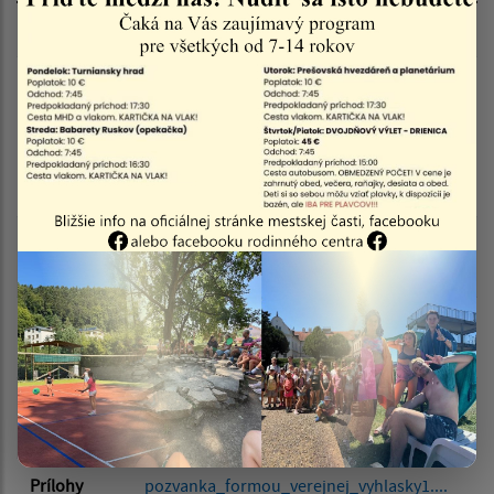
Dátum zverejnenia do:
Názov
Pozvánka formou verejnej vyhlášky
Popis
Zhromaždenie vlastníkov poľovných
Filtrovať
pozemkov v spoločnom poľovnom revíri
Reset
Barónsky kút dňa 22.05.2026 o 10:00 v
Reštaurácia ISTOTA, Železničná 1, 044 14
Čaňa okres Košice-okolie
Typ
Verejné vyhlášky
dokumentu
Doplňujúce
informácie
Dátum
12.05.2026
zverejnenia
Prílohy
pozvanka_formou_verejnej_vyhlasky1....